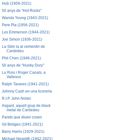
Hub (1959-2021)
50 anys de "Hot Rocks"
Wanda Young (1943-2021)
Pere Pla (1956-2021)
Les Emmerson (1944-2021)
Joe Simon (1936-2021)
La Sibil·la al cementiri de
Cardedeu
Phil Chen (1946-2021)
50 anys de "Hunky Dory"
Lu Rois i Roger Canals, a
Vallesos
Ralph Tavares (1941-2021)
Johnny Cash en una licoreria
R.I.P. John Nolan
Asgard, aquell grup de black
metal de Cardedeu
Parets que diuen coses
Gil Bridges (1941-2021)
Barry Harris (1929-2021)
Michael Nesmith (1942-2021)