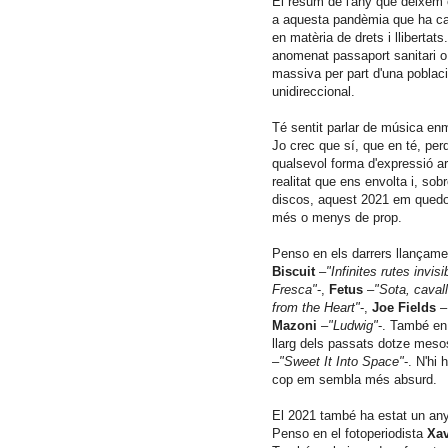
El resum de l'any que deixem e
a aquesta pandèmia que ha caus
en matèria de drets i llibertat
anomenat passaport sanitari o 
massiva per part d'una poblac
unidireccional.
Té sentit parlar de música e
Jo crec que sí, que en té, per
qualsevol forma d'expressió art
realitat que ens envolta i, sobr
discos, aquest 2021 em quedo
més o menys de prop.
Penso en els darrers llançame
Biscuit
–
"Infinites rutes invisi
Fresca"
-,
Fetus
–
"Sota, cavall 
from the Heart"
-,
Joe Fields
–
Mazoni
–
"Ludwig"
-. També en 
llarg dels passats dotze mes
–
"Sweet It Into Space"
-. N'hi 
cop em sembla més absurd.
El 2021 també ha estat un any
Penso en el fotoperiodista
Xa