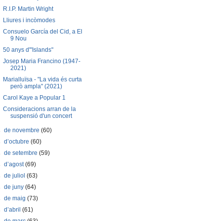
R.I.P. Martin Wright
Lliures i incòmodes
Consuelo García del Cid, a El
9 Nou
50 anys d'"Islands"
Josep Maria Francino (1947-
2021)
Marialluïsa - "La vida és curta
però ampla" (2021)
Carol Kaye a Popular 1
Consideracions arran de la
suspensió d'un concert
►
de novembre
(60)
►
d’octubre
(60)
►
de setembre
(59)
►
d’agost
(69)
►
de juliol
(63)
►
de juny
(64)
►
de maig
(73)
►
d’abril
(61)