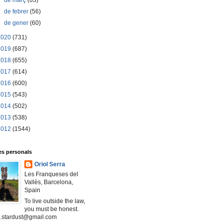
►
de març
(63)
►
de febrer
(56)
►
de gener
(60)
2020
(731)
2019
(687)
2018
(655)
2017
(614)
2016
(600)
2015
(543)
2014
(502)
2013
(538)
2012
(1544)
s personals
Oriol Serra
Les Franqueses del
Vallès, Barcelona,
Spain
To live outside the law,
you must be honest.
l.stardust@gmail.com