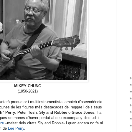
MIKEY CHUNG
(1950-2021)
 veterà productor i multiinstrumentista jamaicà d'ascendència
lgunes de les figures més destacades del reggae i dels seus
h" Perry
,
Peter Tosh
,
Sly and Robbie
o
Grace Jones
. Ha
oques setmanes d'haver perdut al seu excompany d'estudi i
re
–meitat dels citats Sly and Robbie- i quan encara no fa ni
m de
Lee Perry
.