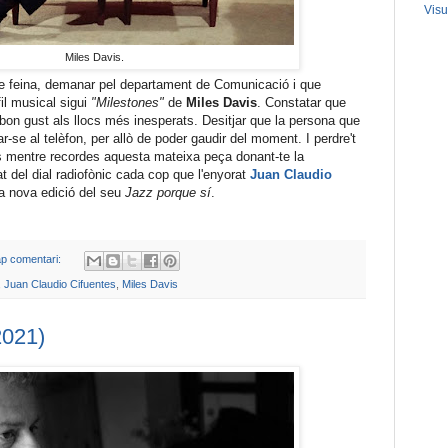
Visu
Miles Davis.
de feina, demanar pel departament de Comunicació i que
il musical sigui
"Milestones"
de
Miles Davis
. Constatar que
n gust als llocs més inesperats. Desitjar que la persona que
ar-se al telèfon, per allò de poder gaudir del moment. I perdre't
s mentre recordes aquesta mateixa peça donant-te la
at del dial radiofònic cada cop que l'enyorat
Juan Claudio
 nova edició del seu
Jazz porque sí
.
p comentari:
,
Juan Claudio Cifuentes
,
Miles Davis
2021)