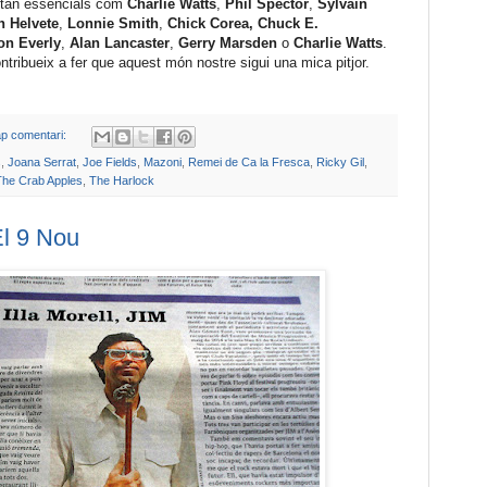
 tan essencials com
Charlie Watts
,
Phil Spector
,
Sylvain
 Helvete
,
Lonnie Smith
,
Chick Corea,
Chuck E.
on Everly
,
Alan Lancaster
,
Gerry Marsden
o
Charlie Watts
.
tribueix a fer que aquest món nostre sigui una mica pitjor.
p comentari:
s
,
Joana Serrat
,
Joe Fields
,
Mazoni
,
Remei de Ca la Fresca
,
Ricky Gil
,
The Crab Apples
,
The Harlock
El 9 Nou