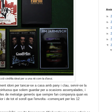
Arxi
►
►
►
►
►
▼
ció cinèfila ideal per a una nit com la d'avui.
nt idoni per tancar-se a casa amb pany i clau, servir-se la
spirituosa que solem guardar per a ocasions assenyalades, i
ícules de metratge generós que sempre fan companyia quan es
ior i de tot el soroll que l'envolta –començant per les 12