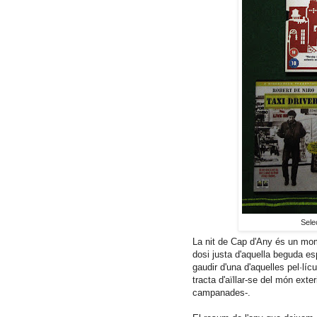
Selec
La nit de Cap d'Any és un mome
dosi justa d'aquella beguda e
gaudir d'una d'aquelles pel·l
tracta d'aïllar-se del món exter
campanades-.