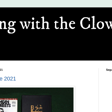
ng with the Clo
21
Segu
e 2021