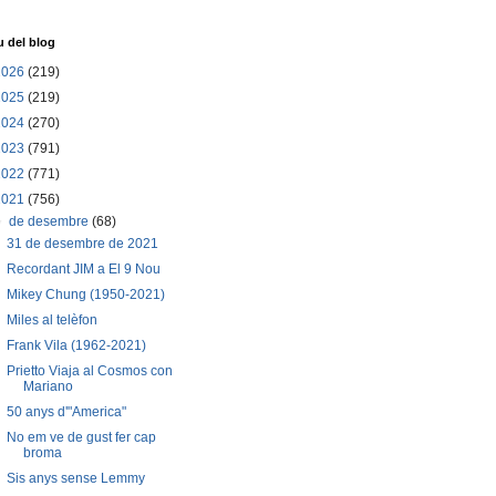
u del blog
2026
(219)
2025
(219)
2024
(270)
2023
(791)
2022
(771)
2021
(756)
▼
de desembre
(68)
31 de desembre de 2021
Recordant JIM a El 9 Nou
Mikey Chung (1950-2021)
Miles al telèfon
Frank Vila (1962-2021)
Prietto Viaja al Cosmos con
Mariano
50 anys d'"America"
No em ve de gust fer cap
broma
Sis anys sense Lemmy