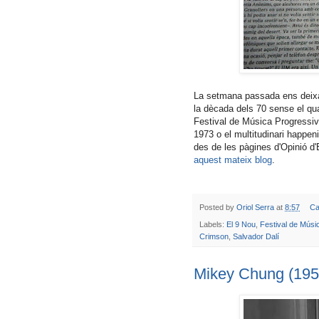
La setmana passada ens dei
la dècada dels 70 sense el qu
Festival de Música Progressiv
1973 o el multitudinari happe
des de les pàgines d'Opinió d'E
aquest mateix blog
.
Posted by
Oriol Serra
at
8:57
Ca
Labels:
El 9 Nou
,
Festival de Músi
Crimson
,
Salvador Dalí
Mikey Chung (195