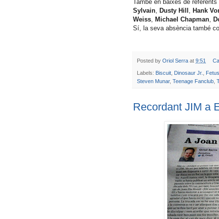
També en baixes de referents
Sylvain
,
Dusty Hill
,
Hank Von
Weiss
,
Michael Chapman
,
D
Sí, la seva absència també con
Posted by
Oriol Serra
at
9:51
Ca
Labels:
Biscuit
,
Dinosaur Jr.
,
Fetu
Steven Munar
,
Teenage Fanclub
,
Recordant JIM a 