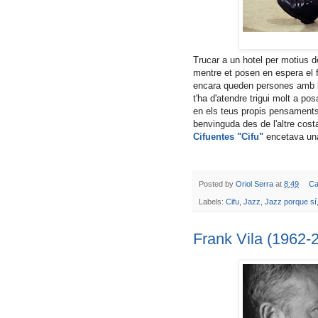
Trucar a un hotel per motius 
mentre et posen en espera el f
encara queden persones amb bo
t'ha d'atendre trigui molt a pos
en els teus propis pensament
benvinguda des de l'altre cost
Cifuentes "Cifu"
encetava una
Posted by
Oriol Serra
at
8:49
Ca
Labels:
Cifu
,
Jazz
,
Jazz porque sí
Frank Vila (1962-