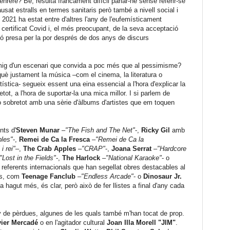
nrere? Bé, resulta francament difícil parlar-ne sense referir-se
at estralls en termes sanitaris però també a nivell social i
s. 2021 ha estat entre d'altres l'any de l'eufemísticament
certificat Covid i, el més preocupant, de la seva acceptació
ió presa per la por després de dos anys de discurs
nmig d'un escenari que convida a poc més que al pessimisme?
què justament la música –com el cinema, la literatura o
ística- segueix essent una eina essencial a l'hora d'explicar la
etot, a l'hora de suportar-la una mica millor. I si parlem de
 sobretot amb una sèrie d'àlbums d'artistes que em toquen
nts d'
Steven Munar
–
"The Fish and The Net"
-,
Ricky Gil
amb
bles"
-,
Remei de Ca la Fresca
–
"Remei de Ca la
i rei"
–,
The Crab Apples
–
"CRAP"
-,
Joana Serrat
–
"Hardcore
"Lost in the Fields"
-,
The Harlock
–
"National Karaoke"
- o
referents internacionals que han segellat obres destacables al
os, com
Teenage Fanclub
–
"Endless Arcade"
- o
Dinosaur Jr.
ha hagut més, és clar, però això de fer llistes a final d'any cada
 de pèrdues, algunes de les quals també m'han tocat de prop.
vier Mercadé
o en l'agitador cultural
Joan Illa Morell "JIM"
.