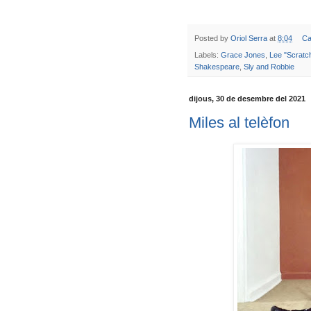
Posted by
Oriol Serra
at
8:04
Ca
Labels:
Grace Jones
,
Lee "Scratc
Shakespeare
,
Sly and Robbie
dijous, 30 de desembre del 2021
Miles al telèfon