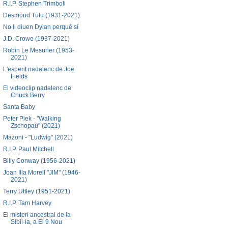
R.I.P. Stephen Trimboli
Desmond Tutu (1931-2021)
No li diuen Dylan perquè sí
J.D. Crowe (1937-2021)
Robin Le Mesurier (1953-
2021)
L'esperit nadalenc de Joe
Fields
El videoclip nadalenc de
Chuck Berry
Santa Baby
Peter Piek - "Walking
Zschopau" (2021)
Mazoni - "Ludwig" (2021)
R.I.P. Paul Mitchell
Billy Conway (1956-2021)
Joan Illa Morell "JIM" (1946-
2021)
Terry Uttley (1951-2021)
R.I.P. Tam Harvey
El misteri ancestral de la
Sibil·la, a El 9 Nou