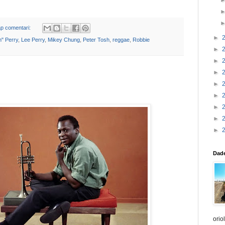
p comentari:
►
h" Perry
,
Lee Perry
,
Mikey Chung
,
Peter Tosh
,
reggae
,
Robbie
►
►
►
►
►
►
►
►
Dade
orio