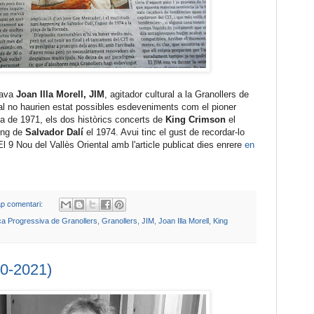
xava
Joan Illa Morell, JIM
, agitador cultural a la Granollers de
al no haurien estat possibles esdeveniments com el pioner
a de 1971, els dos històrics concerts de
King Crimson
el
ning de
Salvador Dalí
el 1974. Avui tinc el gust de recordar-lo
l 9 Nou del Vallès Oriental amb l'article publicat dies enrere
en
p comentari:
ca Progressiva de Granollers
,
Granollers
,
JIM
,
Joan Illa Morell
,
King
0-2021)