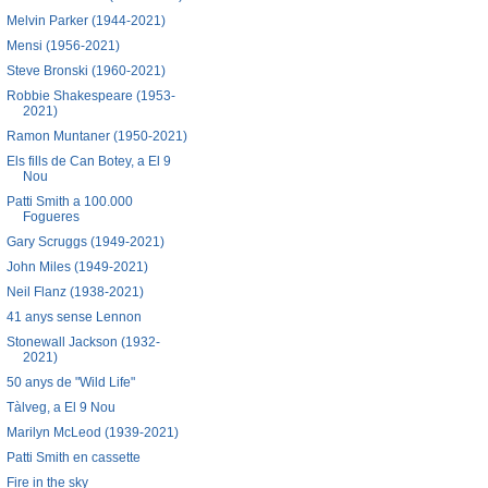
Melvin Parker (1944-2021)
Mensi (1956-2021)
Steve Bronski (1960-2021)
Robbie Shakespeare (1953-
2021)
Ramon Muntaner (1950-2021)
Els fills de Can Botey, a El 9
Nou
Patti Smith a 100.000
Fogueres
Gary Scruggs (1949-2021)
John Miles (1949-2021)
Neil Flanz (1938-2021)
41 anys sense Lennon
Stonewall Jackson (1932-
2021)
50 anys de "Wild Life"
Tàlveg, a El 9 Nou
Marilyn McLeod (1939-2021)
Patti Smith en cassette
Fire in the sky