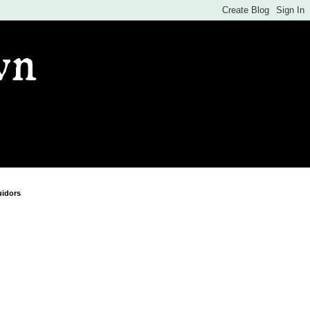
wn
idors